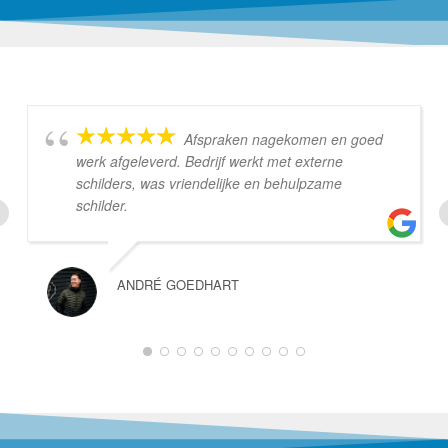
Afspraken nagekomen en goed
werk afgeleverd. Bedrijf werkt met externe
schilders, was vriendelijke en behulpzame
schilder.
ANDRÉ GOEDHART
1
2
3
4
5
6
7
8
9
10