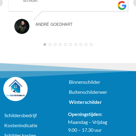
schilder.
ANDRÉ GOEDHART
1
2
3
4
5
6
7
8
9
10
Binnenschilder
Buitenschilderwer
Winterschilder
Openingstijden:
Schildersbedrijf
Maandag – Vrijdag
Kostenindicatie
9.00 – 17.30 uur
Schilder kosten