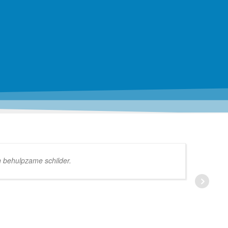
n behulpzame schilder.