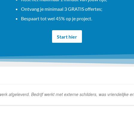
Ontvang je minimaal 3 GRATIS offertes;
Bespaart tot wel 45% op je project.
Start hier
k afgeleverd. Bedrijf werkt met externe schilders, was vriendelijke e