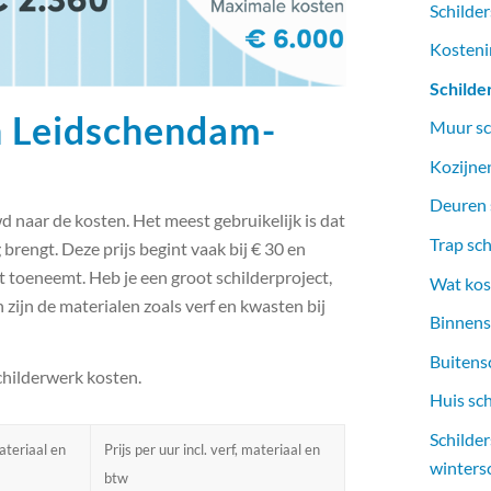
Schilder
Kosteni
Schilde
in Leidschendam-
Muur sc
Kozijnen
Deuren s
d naar de kosten. Het meest gebruikelijk is dat
Trap sch
 brengt. Deze prijs begint vaak bij € 30 en
 toeneemt. Heb je een groot schilderproject,
Wat kost
n zijn de materialen zoals verf en kwasten bij
Binnens
Buitens
childerwerk kosten.
Huis sc
Schilde
materiaal en
Prijs per uur incl. verf, materiaal en
winters
btw