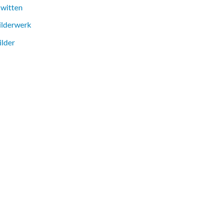
 witten
ilderwerk
ilder