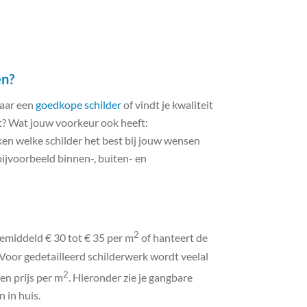
en?
naar een
goedkope schilder
of vindt je kwaliteit
kt? Wat jouw voorkeur ook heeft:
n welke schilder het best bij jouw wensen
bijvoorbeeld binnen-, buiten- en
2
emiddeld € 30 tot € 35 per m
of hanteert de
 Voor gedetailleerd schilderwerk wordt veelal
2
en prijs per m
. Hieronder zie je gangbare
 in huis.