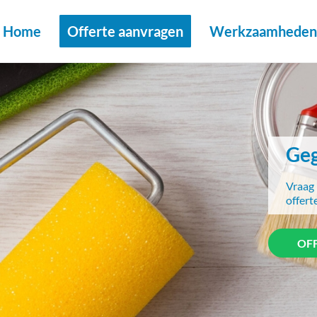
Home
Offerte aanvragen
Werkzaamheden 
Geg
Vraag 
offert
OF