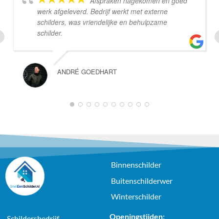
Afspraken nagekomen en goed
werk afgeleverd. Bedrijf werkt met externe
schilders, was vriendelijke en behulpzame
schilder.
ANDRÉ GOEDHART
1
2
3
4
5
6
7
8
9
10
Binnenschilder
Buitenschilderwer
Winterschilder
Openingstijden:
Schildersbedrijf