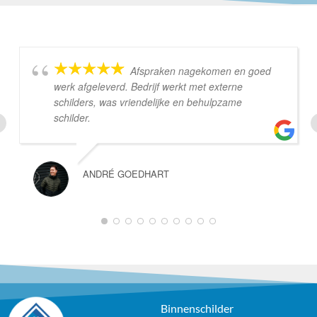
Afspraken nagekomen en goed
werk afgeleverd. Bedrijf werkt met externe
schilders, was vriendelijke en behulpzame
schilder.
ANDRÉ GOEDHART
1
2
3
4
5
6
7
8
9
10
Binnenschilder