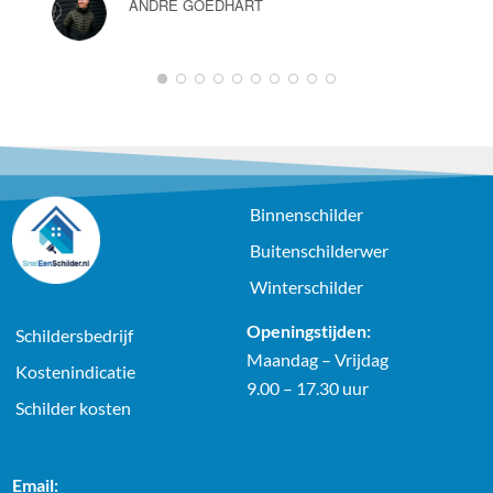
ANDRÉ GOEDHART
1
2
3
4
5
6
7
8
9
10
Binnenschilder
Buitenschilderwer
Winterschilder
Openingstijden:
Schildersbedrijf
Maandag – Vrijdag
Kostenindicatie
9.00 – 17.30 uur
Schilder kosten
Email: