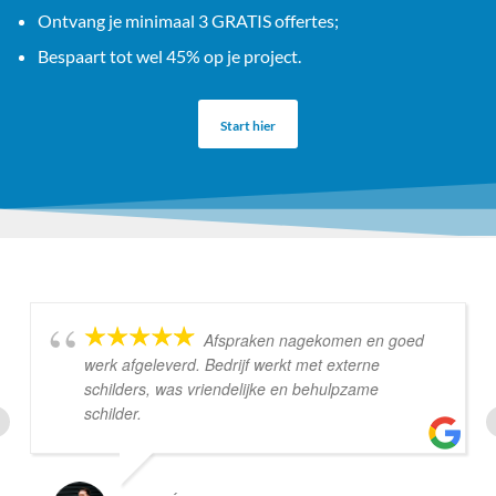
Ontvang je minimaal 3 GRATIS offertes;
Bespaart tot wel 45% op je project.
Start hier
Afspraken nagekomen en goed
werk afgeleverd. Bedrijf werkt met externe
schilders, was vriendelijke en behulpzame
schilder.